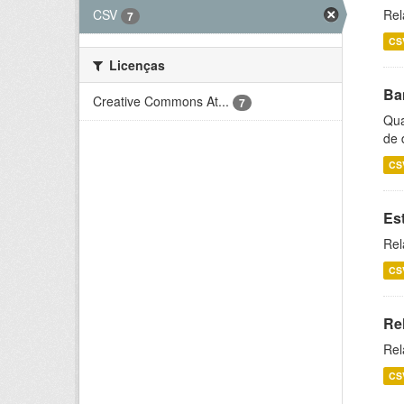
CSV
Rel
7
CS
Licenças
Ba
Creative Commons At...
7
Qua
de 
CS
Es
Rel
CS
Re
Rel
CS