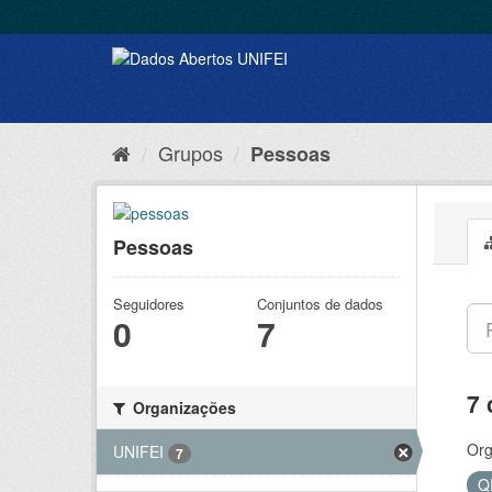
Grupos
Pessoas
Pessoas
Seguidores
Conjuntos de dados
0
7
7 
Organizações
Org
UNIFEI
7
Q