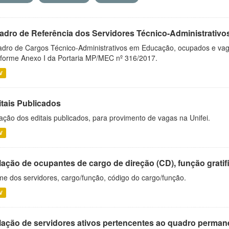
adro de Referência dos Servidores Técnico-Administrati
dro de Cargos Técnico-Administrativos em Educação, ocupados e vagos 
forme Anexo I da Portaria MP/MEC nº 316/2017.
V
itais Publicados
ação dos editais publicados, para provimento de vagas na Unifei.
V
ação de ocupantes de cargo de direção (CD), função gratifi
e dos servidores, cargo/função, código do cargo/função.
V
lação de servidores ativos pertencentes ao quadro permane