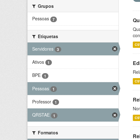
Grupos
Pessoas
7
Qu
Qua
con
Etiquetas
CS
Servidores
3
Ativos
Ed
1
Rel
BPE
1
CS
Pessoas
1
Rel
Professor
1
Nom
QRSTAE
1
CS
Formatos
Re