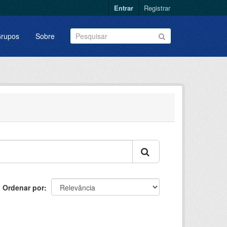
Entrar
Registrar
rupos
Sobre
Ordenar por