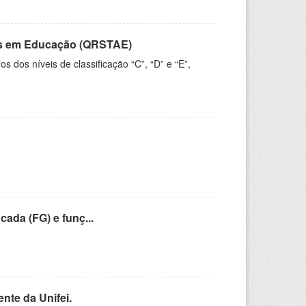
vos em Educação (QRSTAE)
dos níveis de classificação “C”, “D” e “E”,
cada (FG) e funç...
nte da Unifei.