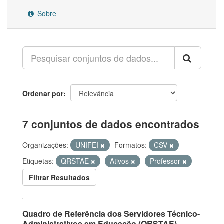
Sobre
Ordenar por
7 conjuntos de dados encontrados
Organizações:
UNIFEI
Formatos:
CSV
Etiquetas:
QRSTAE
Ativos
Professor
Filtrar Resultados
Quadro de Referência dos Servidores Técnico-
Administrativos em Educação (QRSTAE)