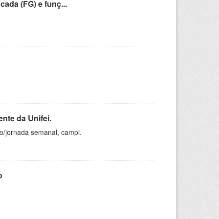
cada (FG) e funç...
nte da Unifei.
ho/jornada semanal, campi.
o