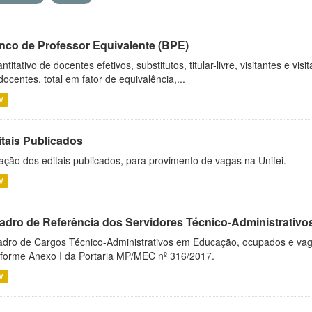
nco de Professor Equivalente (BPE)
ntitativo de docentes efetivos, substitutos, titular-livre, visitantes e vi
docentes, total em fator de equivalência,...
V
itais Publicados
ação dos editais publicados, para provimento de vagas na Unifei.
V
adro de Referência dos Servidores Técnico-Administrati
dro de Cargos Técnico-Administrativos em Educação, ocupados e vagos 
forme Anexo I da Portaria MP/MEC nº 316/2017.
V