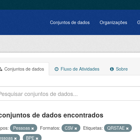
Conjuntos de dados
Organizações
G
Conjuntos de dados
Fluxo de Atividades
Sobre
conjuntos de dados encontrados
pos:
Pessoas
Formatos:
CSV
Etiquetas:
QRSTAE
essoas
BPE