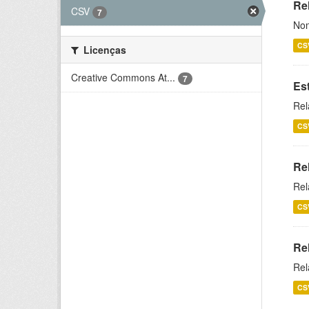
Rel
CSV
7
Nom
CS
Licenças
Creative Commons At...
7
Es
Rel
CS
Re
Rel
CS
Re
Rel
CS