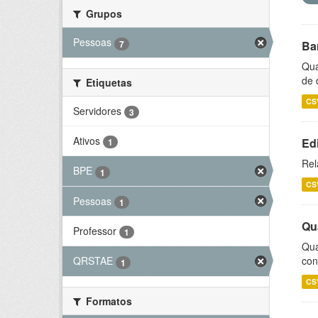
Grupos
Pessoas
7
Ba
Qua
de 
Etiquetas
CS
Servidores
3
Ativos
Ed
1
Rel
BPE
1
CS
Pessoas
1
Qu
Professor
1
Qua
con
QRSTAE
1
CS
Formatos