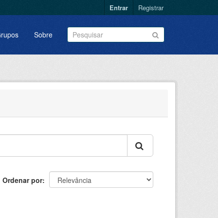
Entrar
Registrar
rupos
Sobre
Ordenar por