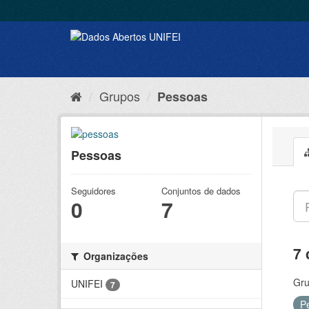
Grupos
Pessoas
Pessoas
Seguidores
Conjuntos de dados
0
7
7 
Organizações
Gru
UNIFEI
7
P