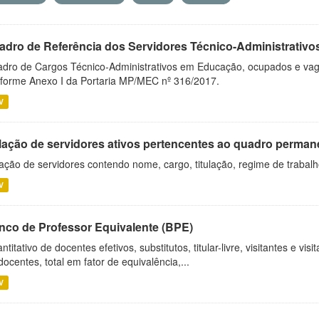
adro de Referência dos Servidores Técnico-Administrati
dro de Cargos Técnico-Administrativos em Educação, ocupados e vagos 
forme Anexo I da Portaria MP/MEC nº 316/2017.
V
lação de servidores ativos pertencentes ao quadro permane
ação de servidores contendo nome, cargo, titulação, regime de trabal
V
nco de Professor Equivalente (BPE)
ntitativo de docentes efetivos, substitutos, titular-livre, visitantes e vi
docentes, total em fator de equivalência,...
V