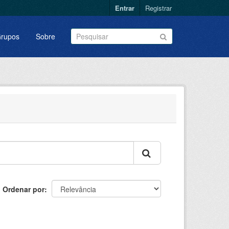
Entrar
Registrar
rupos
Sobre
Ordenar por