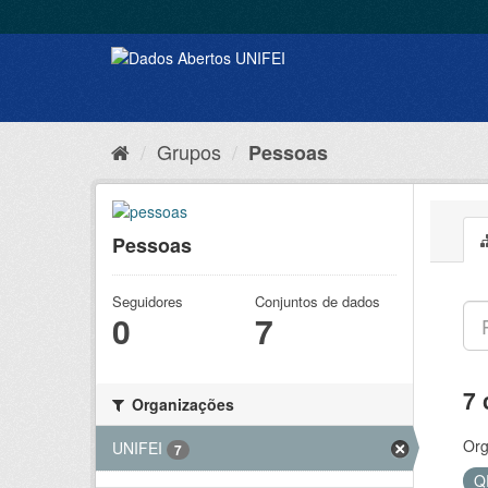
Grupos
Pessoas
Pessoas
Seguidores
Conjuntos de dados
0
7
7 
Organizações
Org
UNIFEI
7
Q