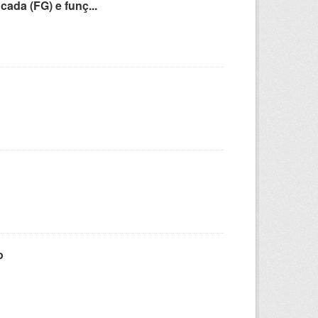
cada (FG) e funç...
o