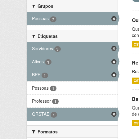
Grupos
Pessoas
7
Qu
Qua
con
Etiquetas
CS
Servidores
3
Ativos
Re
1
Rel
BPE
1
CS
Pessoas
1
Ba
Professor
1
Qua
de 
QRSTAE
1
CS
Formatos