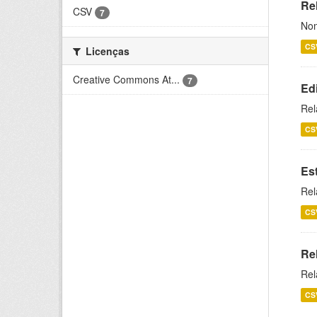
Rel
CSV
7
Nom
CS
Licenças
Creative Commons At...
7
Ed
Rel
CS
Es
Rel
CS
Re
Rel
CS