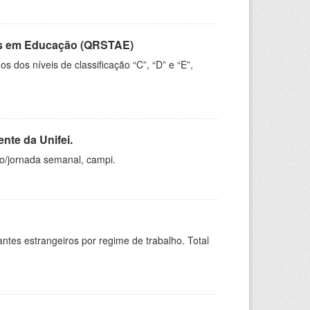
vos em Educação (QRSTAE)
dos níveis de classificação “C”, “D” e “E”,
nte da Unifei.
ho/jornada semanal, campi.
sitantes estrangeiros por regime de trabalho. Total