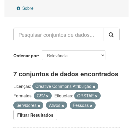
Sobre
Ordenar por
7 conjuntos de dados encontrados
Licenças:
Creative Commons Atribuição
Formatos:
CSV
Etiquetas:
QRSTAE
Servidores
Ativos
Pessoas
Filtrar Resultados