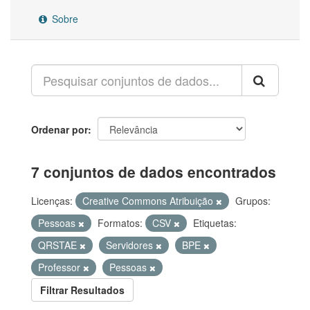
Sobre
Ordenar por
7 conjuntos de dados encontrados
Licenças:
Creative Commons Atribuição
Grupos:
Pessoas
Formatos:
CSV
Etiquetas:
QRSTAE
Servidores
BPE
Professor
Pessoas
Filtrar Resultados