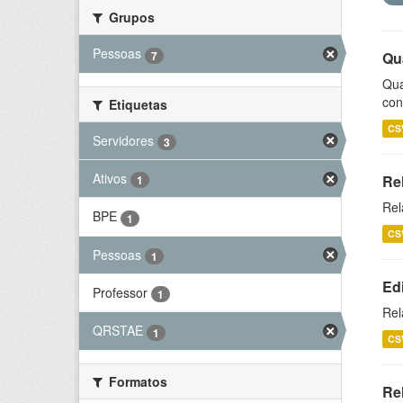
Grupos
Pessoas
7
Qu
Qua
con
Etiquetas
CS
Servidores
3
Ativos
Re
1
Rel
BPE
1
CS
Pessoas
1
Ed
Professor
1
Rel
QRSTAE
1
CS
Formatos
Rel