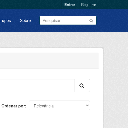
Entrar
Registrar
rupos
Sobre
Ordenar por