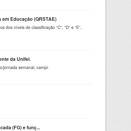
vos em Educação (QRSTAE)
dos níveis de classificação “C”, “D” e “E”,
nte da Unifei.
ho/jornada semanal, campi.
cada (FG) e funç...