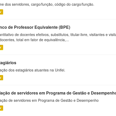
e dos servidores, cargo/função, código do cargo/função.
V
nco de Professor Equivalente (BPE)
ntitativo de docentes efetivos, substitutos, titular-livre, visitantes e vi
docentes, total em fator de equivalência,...
V
tagiários
ação dos estagiários atuantes na Unifei.
V
lação de servidores em Programa de Gestão e Desempenh
ação de servidores em Programa de Gestão e Desempenho
V