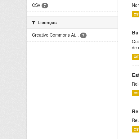
CSV
Nom
7
CS
Licenças
Ba
Creative Commons At...
7
Qua
de 
CS
Es
Rel
CS
Re
Rel
CS