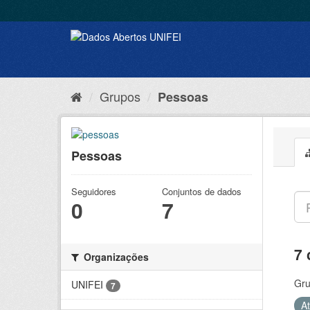
Grupos
Pessoas
Pessoas
Seguidores
Conjuntos de dados
0
7
7 
Organizações
Gru
UNIFEI
7
A