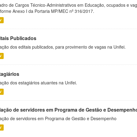
dro de Cargos Técnico-Administrativos em Educação, ocupados e vagos 
forme Anexo I da Portaria MP/MEC nº 316/2017.
V
itais Publicados
ação dos editais publicados, para provimento de vagas na Unifei.
V
tagiários
ação dos estagiários atuantes na Unifei.
V
lação de servidores em Programa de Gestão e Desempenh
ação de servidores em Programa de Gestão e Desempenho
V