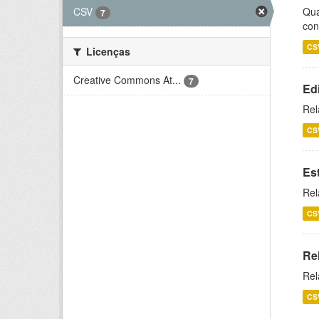
CSV
Qua
7
con
CS
Licenças
Creative Commons At...
7
Ed
Rel
CS
Es
Rel
CS
Re
Rel
CS