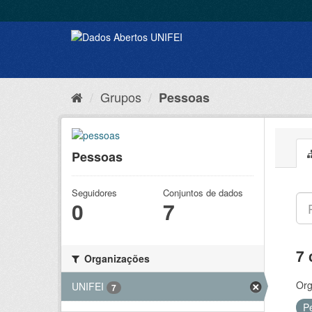
Grupos
Pessoas
Pessoas
Seguidores
Conjuntos de dados
0
7
7 
Organizações
Org
UNIFEI
7
P