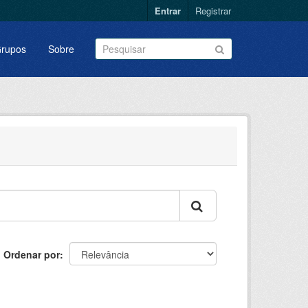
Entrar
Registrar
rupos
Sobre
Ordenar por