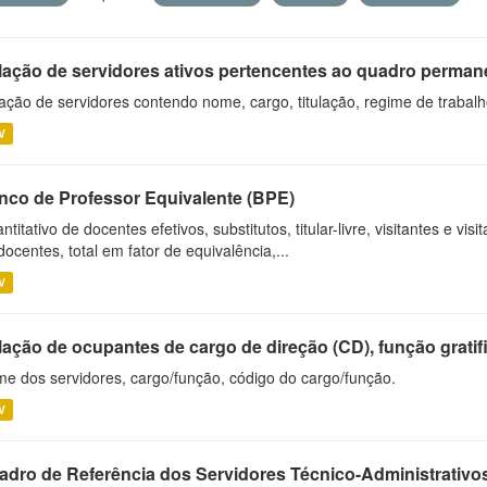
lação de servidores ativos pertencentes ao quadro permane
ação de servidores contendo nome, cargo, titulação, regime de trabal
V
nco de Professor Equivalente (BPE)
ntitativo de docentes efetivos, substitutos, titular-livre, visitantes e vi
docentes, total em fator de equivalência,...
V
ação de ocupantes de cargo de direção (CD), função gratifi
e dos servidores, cargo/função, código do cargo/função.
V
adro de Referência dos Servidores Técnico-Administrati