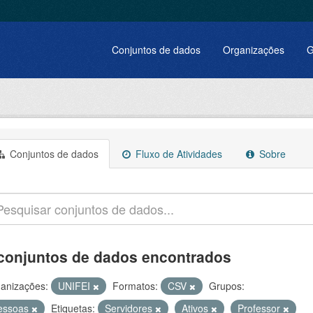
Conjuntos de dados
Organizações
G
Conjuntos de dados
Fluxo de Atividades
Sobre
conjuntos de dados encontrados
anizações:
UNIFEI
Formatos:
CSV
Grupos:
essoas
Etiquetas:
Servidores
Ativos
Professor