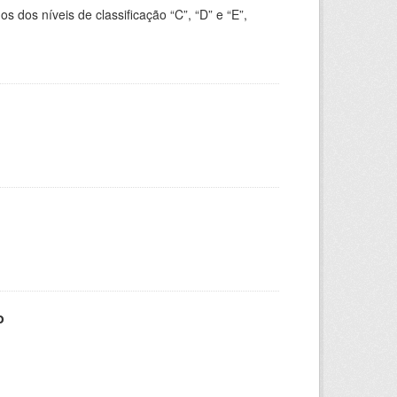
dos níveis de classificação “C”, “D” e “E”,
o