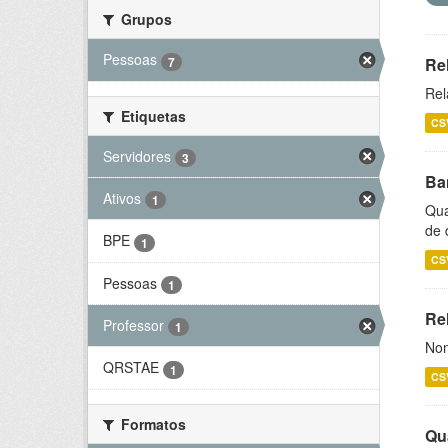
Grupos
Pessoas
7
Re
Rel
Etiquetas
CS
Servidores
3
Ba
Ativos
1
Qua
de 
BPE
1
CS
Pessoas
1
Rel
Professor
1
Nom
QRSTAE
1
CS
Formatos
Qu