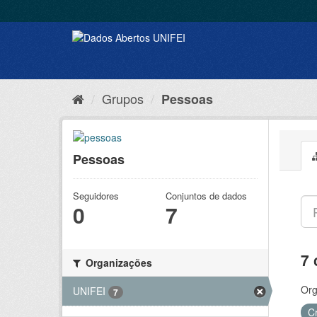
Grupos
Pessoas
Pessoas
Seguidores
Conjuntos de dados
0
7
7 
Organizações
Org
UNIFEI
7
C