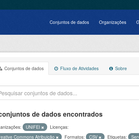
Conjuntos de dados
Organizações
G
Conjuntos de dados
Fluxo de Atividades
Sobre
conjuntos de dados encontrados
anizações:
UNIFEI
Licenças:
reative Commons Atribuição
Formatos:
CSV
Etiquetas:
Ser