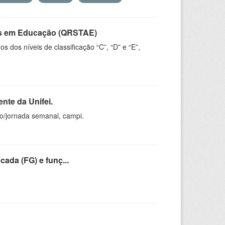
vos em Educação (QRSTAE)
dos níveis de classificação “C”, “D” e “E”,
nte da Unifei.
ho/jornada semanal, campi.
cada (FG) e funç...