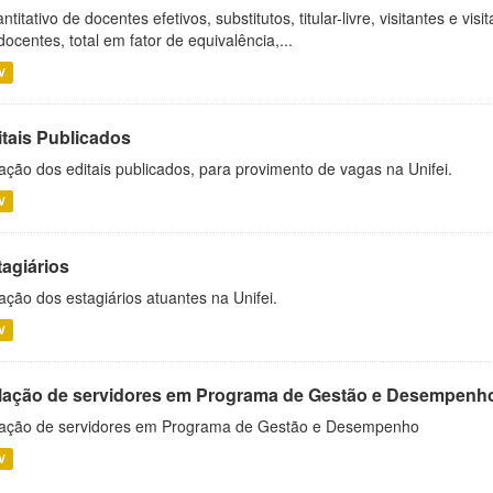
ntitativo de docentes efetivos, substitutos, titular-livre, visitantes e vi
docentes, total em fator de equivalência,...
V
itais Publicados
ação dos editais publicados, para provimento de vagas na Unifei.
V
tagiários
ação dos estagiários atuantes na Unifei.
V
lação de servidores em Programa de Gestão e Desempenh
ação de servidores em Programa de Gestão e Desempenho
V