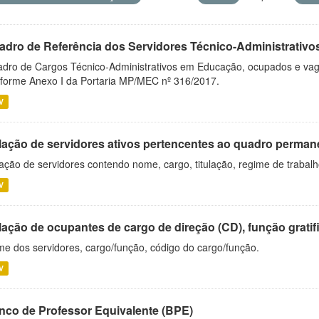
adro de Referência dos Servidores Técnico-Administrati
dro de Cargos Técnico-Administrativos em Educação, ocupados e vagos 
forme Anexo I da Portaria MP/MEC nº 316/2017.
V
lação de servidores ativos pertencentes ao quadro permane
ação de servidores contendo nome, cargo, titulação, regime de trabal
V
ação de ocupantes de cargo de direção (CD), função gratifi
e dos servidores, cargo/função, código do cargo/função.
V
nco de Professor Equivalente (BPE)