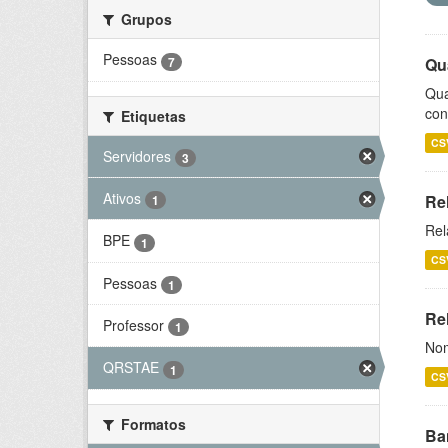
Grupos
Pessoas
7
Qu
Qua
con
Etiquetas
CS
Servidores
3
Ativos
Re
1
Rel
BPE
1
CS
Pessoas
1
Rel
Professor
1
Nom
QRSTAE
1
CS
Formatos
Ba