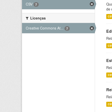
CSV
Qua
7
de 
CS
Licenças
Creative Commons At...
7
Ed
Rel
CS
Es
Rel
CS
Re
Rel
CS