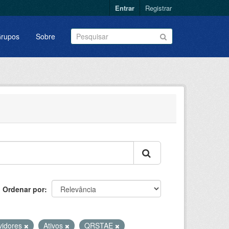
Entrar
Registrar
rupos
Sobre
Ordenar por
vidores
Ativos
QRSTAE