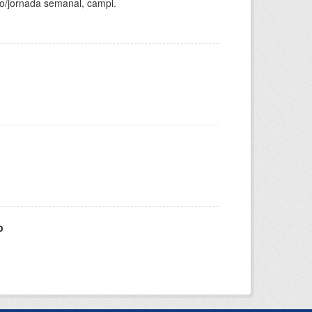
ho/jornada semanal, campi.
o