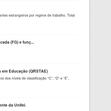
sitantes estrangeiros por regime de trabalho. Total
cada (FG) e funç...
vos em Educação (QRSTAE)
dos níveis de classificação “C”, “D” e “E”,
nte da Unifei.