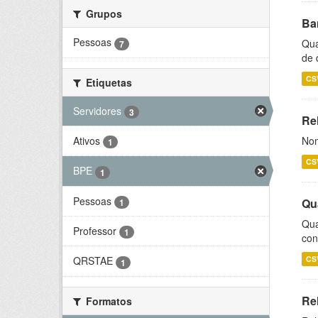
Grupos
Ba
Pessoas
Qua
7
de 
CS
Etiquetas
Servidores
3
Rel
Ativos
Nom
1
CS
BPE
1
Pessoas
Qu
1
Qua
Professor
1
con
CS
QRSTAE
1
Re
Formatos