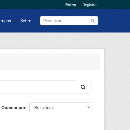
Entrar
Registrar
rupos
Sobre
Ordenar por