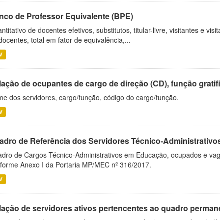
nco de Professor Equivalente (BPE)
ntitativo de docentes efetivos, substitutos, titular-livre, visitantes e vi
docentes, total em fator de equivalência,...
V
ação de ocupantes de cargo de direção (CD), função gratifi
e dos servidores, cargo/função, código do cargo/função.
V
adro de Referência dos Servidores Técnico-Administrati
dro de Cargos Técnico-Administrativos em Educação, ocupados e vagos 
forme Anexo I da Portaria MP/MEC nº 316/2017.
V
lação de servidores ativos pertencentes ao quadro permane