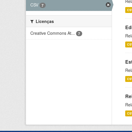
Rel
CSV
7
CS
Licenças
Ed
Creative Commons At...
7
Rel
CS
Es
Rel
CS
Re
Rel
CS