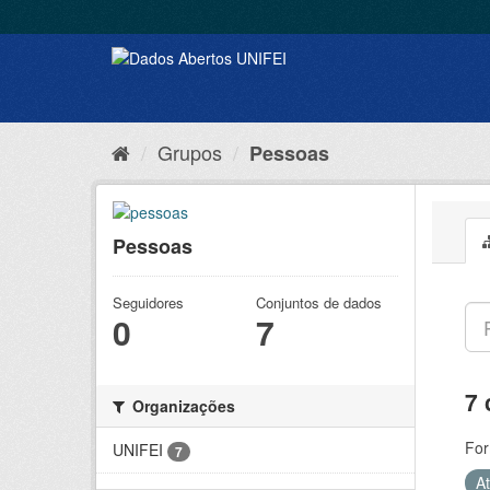
Grupos
Pessoas
Pessoas
Seguidores
Conjuntos de dados
0
7
7 
Organizações
For
UNIFEI
7
A