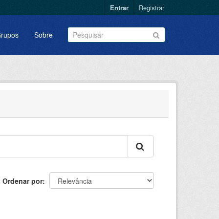
Entrar
Registrar
rupos
Sobre
Ordenar por