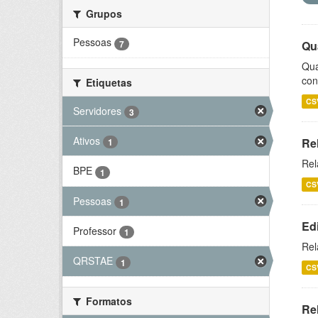
Grupos
Pessoas
7
Qu
Qua
con
Etiquetas
CS
Servidores
3
Ativos
Re
1
Rel
BPE
1
CS
Pessoas
1
Ed
Professor
1
Rel
QRSTAE
1
CS
Formatos
Rel