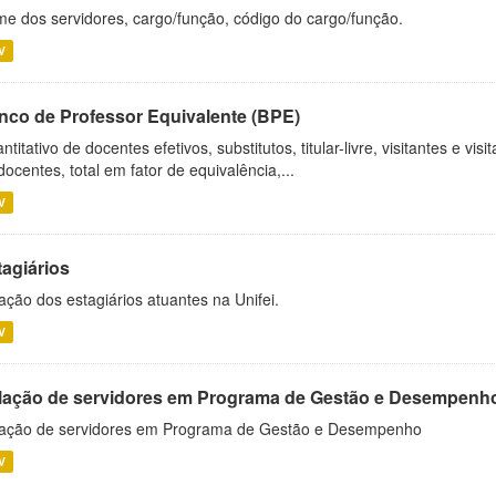
e dos servidores, cargo/função, código do cargo/função.
V
nco de Professor Equivalente (BPE)
ntitativo de docentes efetivos, substitutos, titular-livre, visitantes e vi
docentes, total em fator de equivalência,...
V
tagiários
ação dos estagiários atuantes na Unifei.
V
lação de servidores em Programa de Gestão e Desempenh
ação de servidores em Programa de Gestão e Desempenho
V