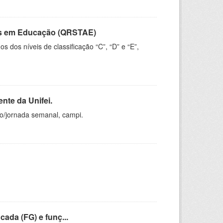
vos em Educação (QRSTAE)
dos níveis de classificação “C”, “D” e “E”,
nte da Unifei.
ho/jornada semanal, campi.
cada (FG) e funç...