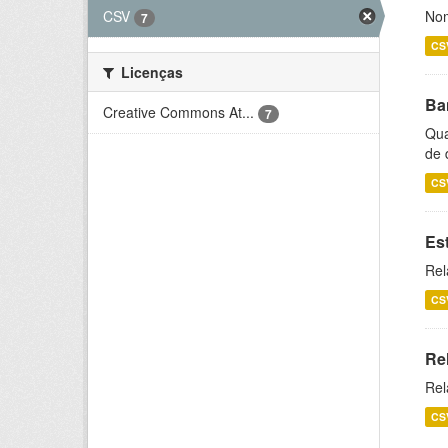
CSV
Nom
7
CS
Licenças
Ba
Creative Commons At...
7
Qua
de 
CS
Es
Rel
CS
Re
Rel
CS