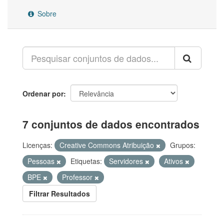
Sobre
Ordenar por
7 conjuntos de dados encontrados
Licenças:
Creative Commons Atribuição
Grupos:
Pessoas
Etiquetas:
Servidores
Ativos
BPE
Professor
Filtrar Resultados