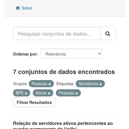
Sobre
Ordenar por
7 conjuntos de dados encontrados
Grupos:
Pessoas
Etiquetas:
Servidores
BPE
Ativos
Pessoas
Filtrar Resultados
Relação de servidores ativos pertencentes ao
quadro permanente da Unifei.