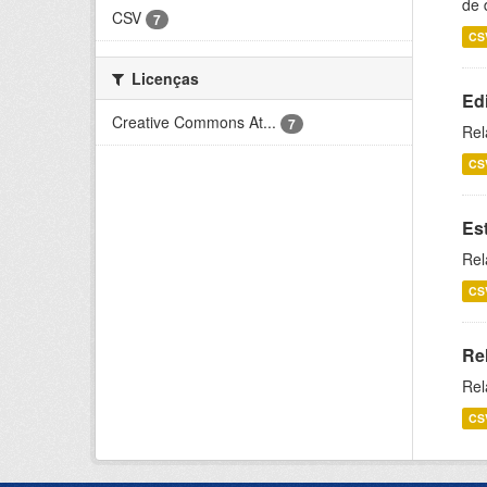
de 
CSV
7
CS
Licenças
Ed
Creative Commons At...
7
Rel
CS
Es
Rel
CS
Re
Rel
CS