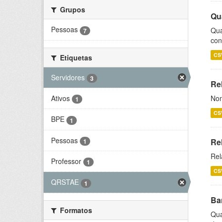
Grupos
Qu
Pessoas
Qua
7
con
CS
Etiquetas
Servidores
3
Rel
Ativos
Nom
1
CS
BPE
1
Pessoas
Re
1
Rel
Professor
1
CS
QRSTAE
1
Ba
Formatos
Qua