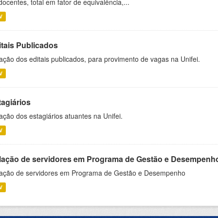
docentes, total em fator de equivalência,...
V
itais Publicados
ação dos editais publicados, para provimento de vagas na Unifei.
V
tagiários
ação dos estagiários atuantes na Unifei.
V
lação de servidores em Programa de Gestão e Desempenh
ação de servidores em Programa de Gestão e Desempenho
V