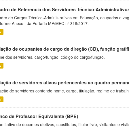
adro de Referência dos Servidores Técnico-Administrati
dro de Cargos Técnico-Administrativos em Educação, ocupados e vagos 
forme Anexo I da Portaria MP/MEC nº 316/2017.
V
ação de ocupantes de cargo de direção (CD), função gratifi
e dos servidores, cargo/função, código do cargo/função.
V
lação de servidores ativos pertencentes ao quadro permane
ação de servidores contendo nome, cargo, titulação, regime de trabal
V
nco de Professor Equivalente (BPE)
ntitativo de docentes efetivos, substitutos, titular-livre, visitantes e vi