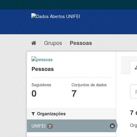
Grupos
Pessoas
Pessoas
Seguidores
Conjuntos de dados
0
7
7 
Organizações
Org
UNIFEI
7