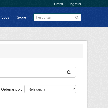
Entrar
Registrar
rupos
Sobre
Ordenar por