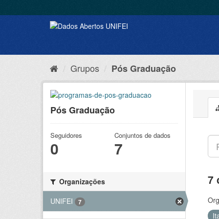
Grupos
Pós Graduação
Pós Graduação
Seguidores
Conjuntos de dados
0
7
7 
Organizações
Org
UNIFEI
7
It