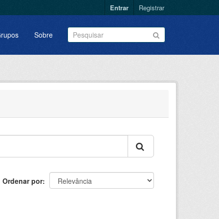
Entrar
Registrar
rupos
Sobre
Ordenar por