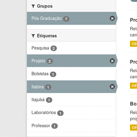
Grupos
Pós Graduação
7
Pr
Rel
cam
Etiquetas
CS
Pesquisa
2
Projeto
Pr
2
Rel
Bolsistas
1
cam
CS
Itabira
1
Itajubá
1
Bol
Rel
Laboratórios
1
pro
Professor
1
CS