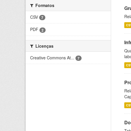
Formatos
Gr
Rel
CSV
7
CS
PDF
2
Inf
Licenças
Qua
lab
Creative Commons At...
7
CS
Pr
Rel
Cap
CS
Do
Tot