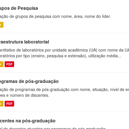
upos de Pesquisa
ação de grupos de pesquisa com nome, área, nome do líder.
V
raestrutura laboratorial
ntitativo de laboratórios por unidade acadêmica (UA) com nome da U
oratórios por tipo (ensino, pesquisa e extensão), utilização média...
V
PDF
ogramas de pós-graduação
ação de programas de pós-graduação com nome, situação, nível de ens
es e número de discentes.
V
PDF
centes na pós-graduação
al de docentes atuantes por programas de pós-graduação.