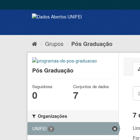
Grupos
Pós Graduação
Pós Graduação
Seguidores
Conjuntos de dados
0
7
7 
Organizações
Lic
UNIFEI
7
For