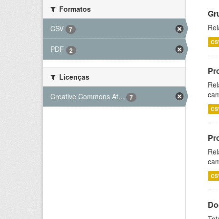
Formatos
Gr
Rel
CSV
7
CS
PDF
2
Pr
Licenças
Rel
cam
Creative Commons At...
7
CS
Pr
Rel
cam
CS
Do
Tot