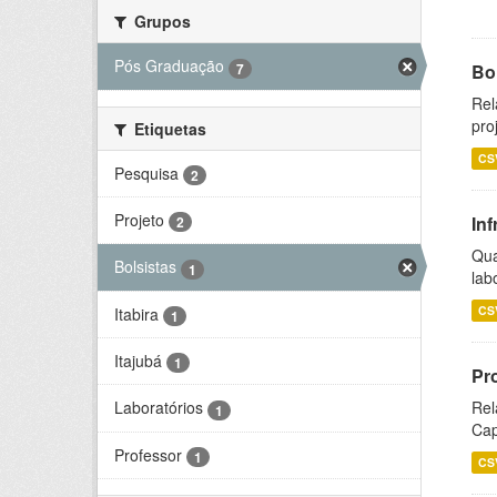
Grupos
Pós Graduação
7
Bol
Rel
pro
Etiquetas
CS
Pesquisa
2
Projeto
Inf
2
Qua
Bolsistas
1
lab
CS
Itabira
1
Itajubá
1
Pr
Rel
Laboratórios
1
Cap
Professor
1
CS