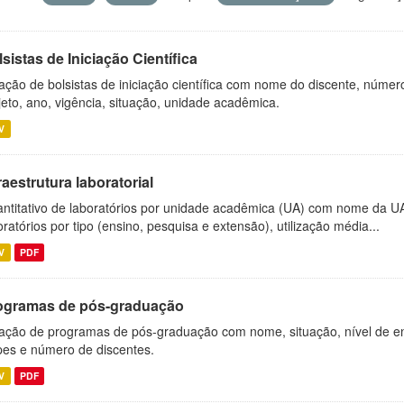
sistas de Iniciação Científica
ação de bolsistas de iniciação científica com nome do discente, número 
jeto, ano, vigência, situação, unidade acadêmica.
V
raestrutura laboratorial
ntitativo de laboratórios por unidade acadêmica (UA) com nome da U
oratórios por tipo (ensino, pesquisa e extensão), utilização média...
V
PDF
ogramas de pós-graduação
ação de programas de pós-graduação com nome, situação, nível de ens
es e número de discentes.
V
PDF