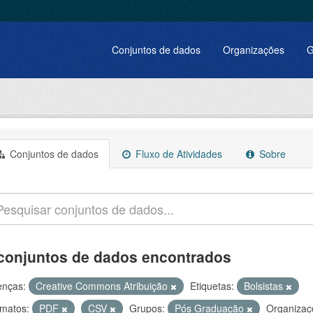
Conjuntos de dados
Organizações
G
Conjuntos de dados
Fluxo de Atividades
Sobre
conjuntos de dados encontrados
enças:
Creative Commons Atribuição
Etiquetas:
Bolsistas
matos:
PDF
CSV
Grupos:
Pós Graduação
Organizaç