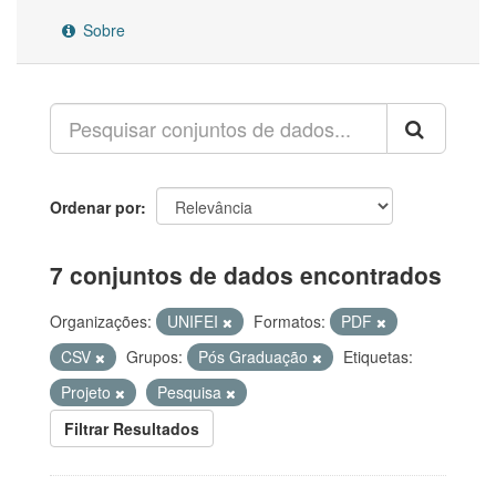
Sobre
Ordenar por
7 conjuntos de dados encontrados
Organizações:
UNIFEI
Formatos:
PDF
CSV
Grupos:
Pós Graduação
Etiquetas:
Projeto
Pesquisa
Filtrar Resultados