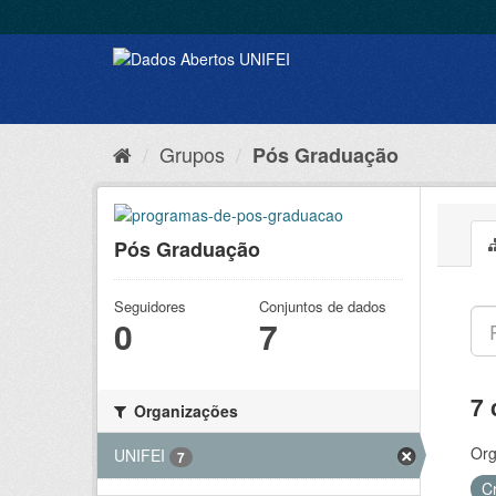
Grupos
Pós Graduação
Pós Graduação
Seguidores
Conjuntos de dados
0
7
7 
Organizações
Org
UNIFEI
7
C