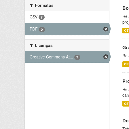
Formatos
Bol
Rel
CSV
7
pro
PDF
2
CS
Licenças
Gr
Rel
Creative Commons At...
7
CS
Pr
Rel
cam
CS
Do
Tot