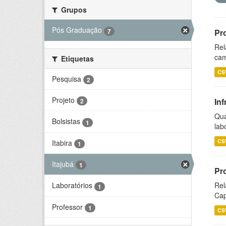
Grupos
Pós Graduação
7
Pr
Rel
cam
Etiquetas
CS
Pesquisa
2
Projeto
Inf
2
Qua
Bolsistas
1
lab
CS
Itabira
1
Itajubá
1
Pr
Rel
Laboratórios
1
Cap
Professor
1
CS