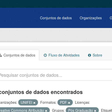
Conjuntos de dados
Organizações
G
Conjuntos de dados
Fluxo de Atividades
Sobre
conjuntos de dados encontrados
anizações:
UNIFEI
Formatos:
PDF
Licenças:
reative Commons Atribuição
Grupos:
Pós Graduação
Etique