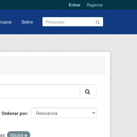
Entrar
Registrar
rupos
Sobre
Ordenar por
tas:
Itajubá