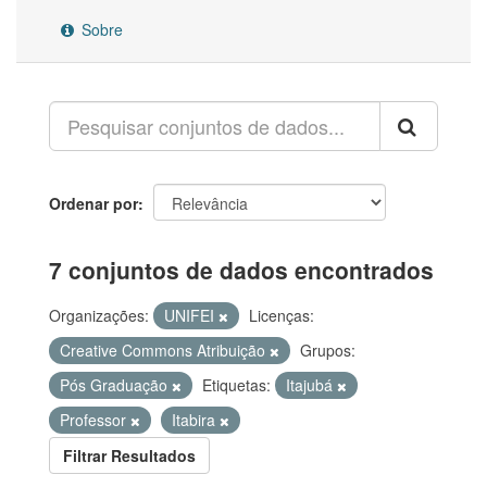
Sobre
Ordenar por
7 conjuntos de dados encontrados
Organizações:
UNIFEI
Licenças:
Creative Commons Atribuição
Grupos:
Pós Graduação
Etiquetas:
Itajubá
Professor
Itabira
Filtrar Resultados