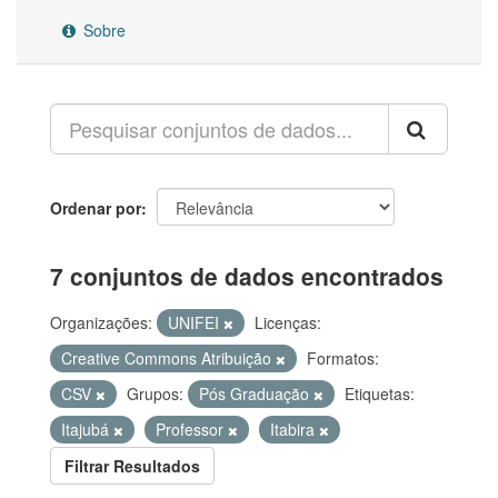
Sobre
Ordenar por
7 conjuntos de dados encontrados
Organizações:
UNIFEI
Licenças:
Creative Commons Atribuição
Formatos:
CSV
Grupos:
Pós Graduação
Etiquetas:
Itajubá
Professor
Itabira
Filtrar Resultados