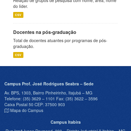
Relação de grupos de pesquisa com nome, área, nome
do líder.
CSV
Docentes na pós-graduação
Total de docentes atuantes por programas de pós-
graduação.
CSV
Campus Prof. José Rodrigues Seabra – Sede
Av. BPS, 1303, Bairro Pinheirinho, Itajubá – MG
Telefone: (35) 3629 – 1101 Fax: (35) 3622 – 3596
Caixa Postal 50 CEP: 37500 903
Mapa do Campus
Campus Itabira