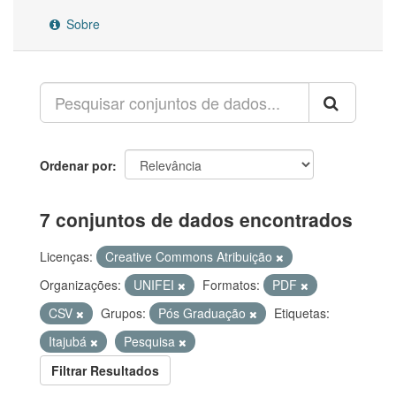
Sobre
Ordenar por
7 conjuntos de dados encontrados
Licenças:
Creative Commons Atribuição
Organizações:
UNIFEI
Formatos:
PDF
CSV
Grupos:
Pós Graduação
Etiquetas:
Itajubá
Pesquisa
Filtrar Resultados