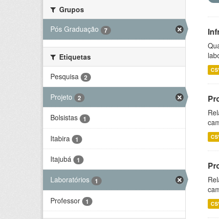
Grupos
Pós Graduação
7
Inf
Qua
lab
Etiquetas
CS
Pesquisa
2
Projeto
Pr
2
Rel
Bolsistas
1
cam
CS
Itabira
1
Itajubá
1
Pr
Rel
Laboratórios
1
cam
Professor
1
CS