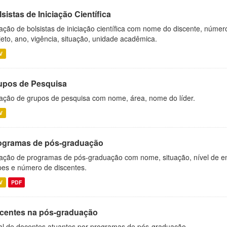
sistas de Iniciação Científica
ação de bolsistas de iniciação científica com nome do discente, número 
jeto, ano, vigência, situação, unidade acadêmica.
V
upos de Pesquisa
ação de grupos de pesquisa com nome, área, nome do líder.
V
ogramas de pós-graduação
ação de programas de pós-graduação com nome, situação, nível de ens
es e número de discentes.
V
PDF
centes na pós-graduação
al de docentes atuantes por programas de pós-graduação.