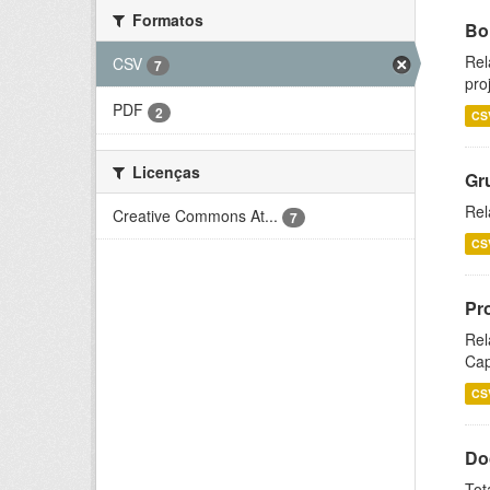
Formatos
Bol
Rel
CSV
7
pro
PDF
2
CS
Licenças
Gr
Rel
Creative Commons At...
7
CS
Pr
Rel
Cap
CS
Do
Tot