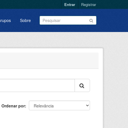
Entrar
Registrar
rupos
Sobre
Ordenar por