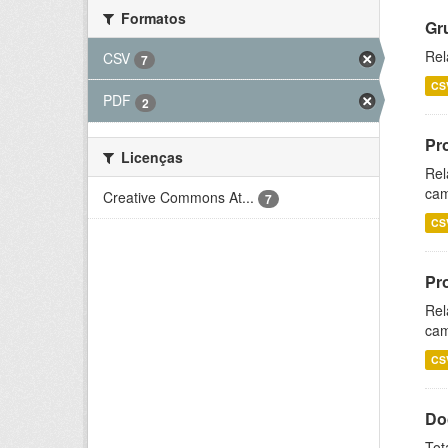
Formatos
Gr
Rel
CSV
7
CS
PDF
2
Pr
Licenças
Rel
cam
Creative Commons At...
7
CS
Pr
Rel
cam
CS
Do
Tot