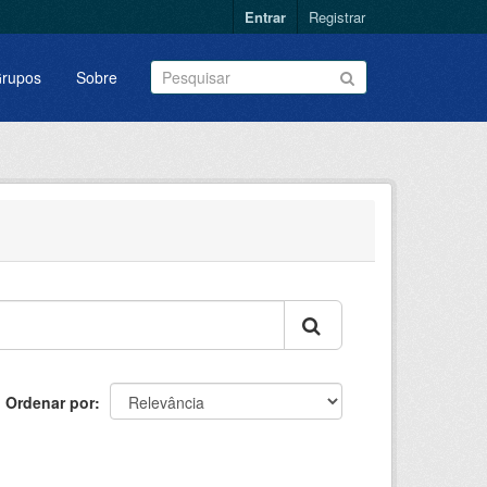
Entrar
Registrar
rupos
Sobre
Ordenar por