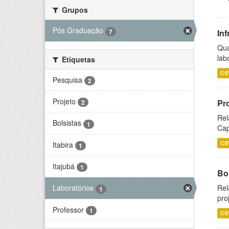
Grupos
Pós Graduação
7
Inf
Qua
lab
Etiquetas
CS
Pesquisa
2
Projeto
Pr
2
Rel
Bolsistas
1
Cap
CS
Itabira
1
Itajubá
1
Bol
Rel
Laboratórios
1
pro
Professor
1
CS