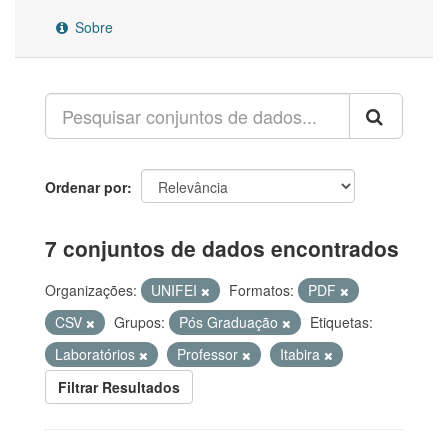
Sobre
Ordenar por
7 conjuntos de dados encontrados
Organizações:
UNIFEI
Formatos:
PDF
CSV
Grupos:
Pós Graduação
Etiquetas:
Laboratórios
Professor
Itabira
Filtrar Resultados