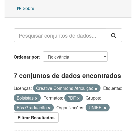
Sobre
Ordenar por
7 conjuntos de dados encontrados
Licenças:
Creative Commons Atribuição
Etiquetas:
Bolsistas
Formatos:
PDF
Grupos:
Pós Graduação
Organizações:
UNIFEI
Filtrar Resultados