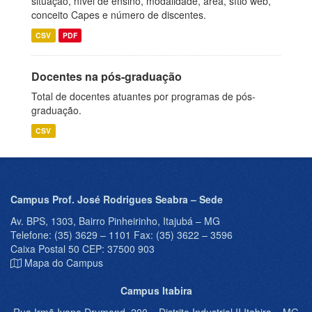
situação, nível de ensino, modalidade, área, sítio web,
conceito Capes e número de discentes.
CSV
PDF
Docentes na pós-graduação
Total de docentes atuantes por programas de pós-
graduação.
CSV
Campus Prof. José Rodrigues Seabra – Sede
Av. BPS, 1303, Bairro Pinheirinho, Itajubá – MG
Telefone: (35) 3629 – 1101 Fax: (35) 3622 – 3596
Caixa Postal 50 CEP: 37500 903
Mapa do Campus
Campus Itabira