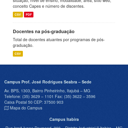
situação, nível de ensino, modalidade, área, sítio web,
conceito Capes e número de discentes.
CSV
PDF
Docentes na pós-graduação
Total de docentes atuantes por programas de pós-
graduação.
CSV
Campus Prof. José Rodrigues Seabra – Sede
Av. BPS, 1303, Bairro Pinheirinho, Itajubá – MG
Telefone: (35) 3629 – 1101 Fax: (35) 3622 – 3596
Caixa Postal 50 CEP: 37500 903
Mapa do Campus
Campus Itabira