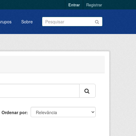
Entrar
Registrar
rupos
Sobre
Ordenar por