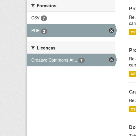
Formatos
Pr
Rel
CSV
7
cam
PDF
2
CS
Licenças
Pr
Rel
Creative Commons At...
7
cam
CS
Gr
Rel
CS
Do
Tot