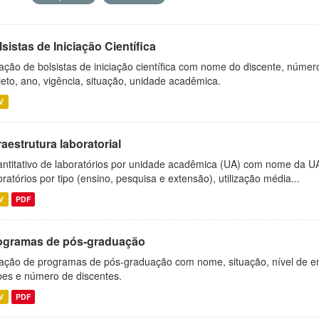
sistas de Iniciação Científica
ação de bolsistas de iniciação científica com nome do discente, número 
jeto, ano, vigência, situação, unidade acadêmica.
V
raestrutura laboratorial
ntitativo de laboratórios por unidade acadêmica (UA) com nome da U
oratórios por tipo (ensino, pesquisa e extensão), utilização média...
V
PDF
ogramas de pós-graduação
ação de programas de pós-graduação com nome, situação, nível de ens
es e número de discentes.
V
PDF