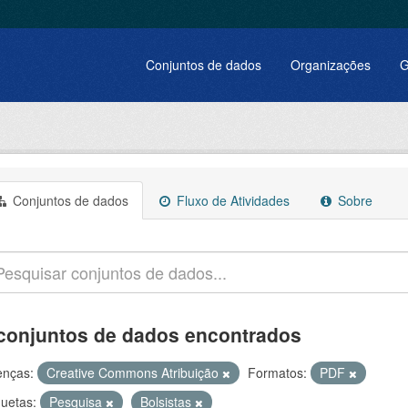
Conjuntos de dados
Organizações
G
Conjuntos de dados
Fluxo de Atividades
Sobre
conjuntos de dados encontrados
enças:
Creative Commons Atribuição
Formatos:
PDF
quetas:
Pesquisa
Bolsistas