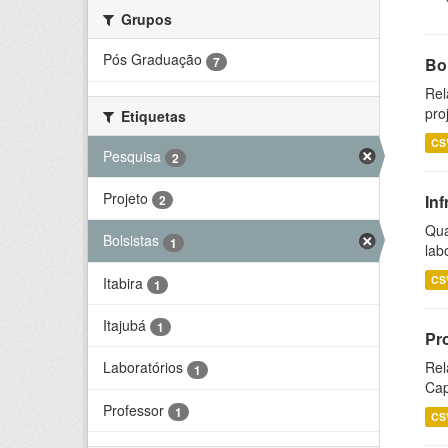
Grupos
Pós Graduação
7
Bol
Rel
pro
Etiquetas
CS
Pesquisa
2
Projeto
Inf
2
Qua
Bolsistas
1
lab
CS
Itabira
1
Itajubá
1
Pr
Rel
Laboratórios
1
Cap
Professor
1
CS