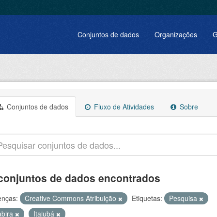
Conjuntos de dados
Organizações
G
Conjuntos de dados
Fluxo de Atividades
Sobre
conjuntos de dados encontrados
enças:
Creative Commons Atribuição
Etiquetas:
Pesquisa
abira
Itajubá