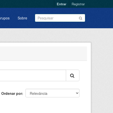
Entrar
Registrar
rupos
Sobre
Ordenar por