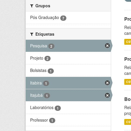
Grupos
Pós Graduação
7
Pr
Rel
cam
Etiquetas
CS
Pesquisa
2
Projeto
Pr
2
Rel
Bolsistas
1
cam
CS
Itabira
1
Itajubá
1
Bol
Rel
Laboratórios
1
pro
Professor
1
CS