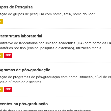
upos de Pesquisa
ação de grupos de pesquisa com nome, área, nome do líder.
V
raestrutura laboratorial
ntitativo de laboratórios por unidade acadêmica (UA) com nome da U
oratórios por tipo (ensino, pesquisa e extensão), utilização média...
V
PDF
ogramas de pós-graduação
ação de programas de pós-graduação com nome, situação, nível de ens
es e número de discentes.
V
PDF
centes na pós-graduação
al de docentes atuantes por programas de pós-graduação.