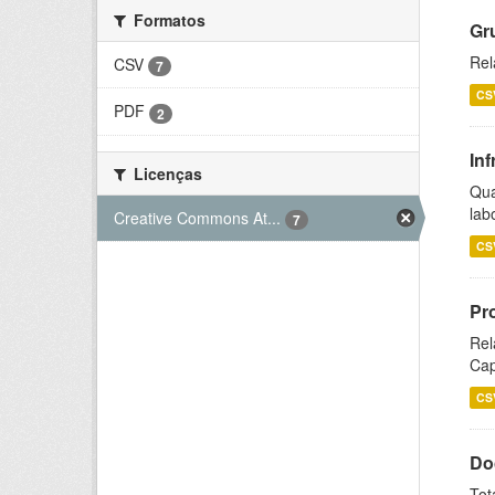
Formatos
Gr
Rel
CSV
7
CS
PDF
2
Inf
Licenças
Qua
lab
Creative Commons At...
7
CS
Pr
Rel
Cap
CS
Do
Tot