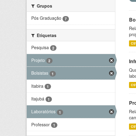
Grupos
Pós Graduação
7
Bol
Rel
pro
Etiquetas
CS
Pesquisa
2
Projeto
Inf
2
Qua
Bolsistas
1
lab
CS
Itabira
1
Itajubá
1
Pr
Rel
Laboratórios
1
cam
Professor
1
CS