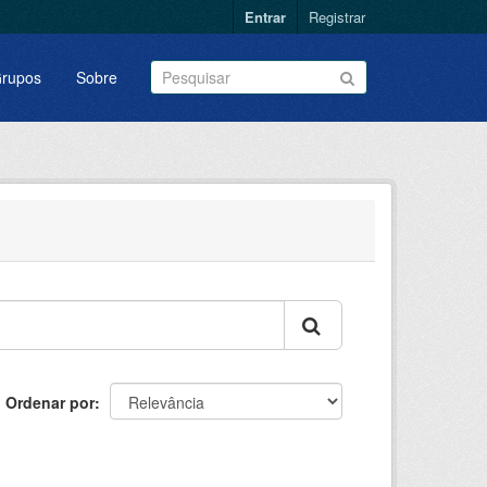
Entrar
Registrar
rupos
Sobre
Ordenar por