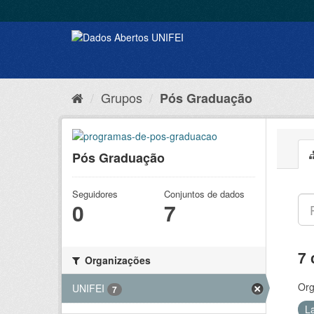
Grupos
Pós Graduação
Pós Graduação
Seguidores
Conjuntos de dados
0
7
7 
Organizações
Org
UNIFEI
7
L