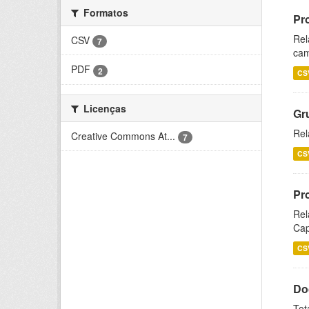
Formatos
Pr
Rel
CSV
7
cam
PDF
2
CS
Licenças
Gr
Rel
Creative Commons At...
7
CS
Pr
Rel
Cap
CS
Do
Tot