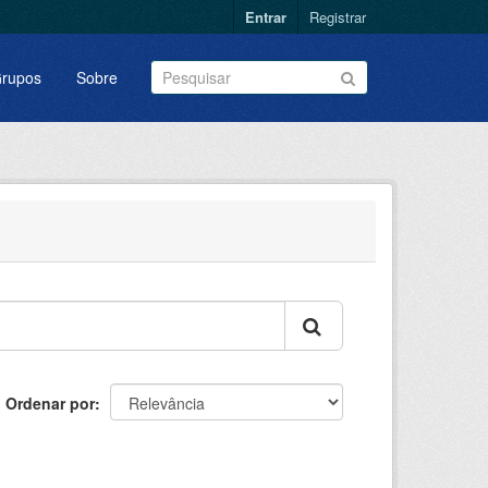
Entrar
Registrar
rupos
Sobre
Ordenar por