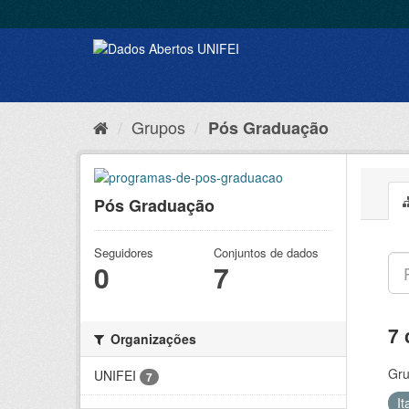
Grupos
Pós Graduação
Pós Graduação
Seguidores
Conjuntos de dados
0
7
7 
Organizações
Gru
UNIFEI
7
It