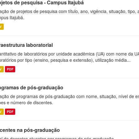
ojetos de pesquisa - Campus Itajubá
ação de projetos de pesquisa com título, ano, vigência, situação, tipo
pus Itajubá.
V
raestrutura laboratorial
ntitativo de laboratórios por unidade acadêmica (UA) com nome da U
oratórios por tipo (ensino, pesquisa e extensão), utilização média...
V
PDF
ogramas de pós-graduação
ação de programas de pós-graduação com nome, situação, nível de ens
es e número de discentes.
V
PDF
centes na pós-graduação
al de docentes atuantes por programas de pós-graduação.