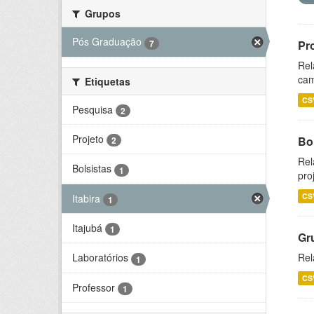
Grupos
Pós Graduação
7
Pr
Rel
cam
Etiquetas
CS
Pesquisa
2
Projeto
Bol
2
Rel
Bolsistas
1
pro
CS
Itabira
1
Itajubá
1
Gr
Rel
Laboratórios
1
CS
Professor
1