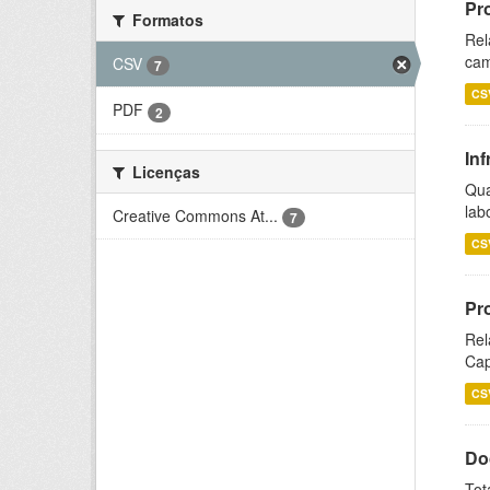
Pr
Formatos
Rel
cam
CSV
7
CS
PDF
2
Inf
Licenças
Qua
lab
Creative Commons At...
7
CS
Pr
Rel
Cap
CS
Do
Tot