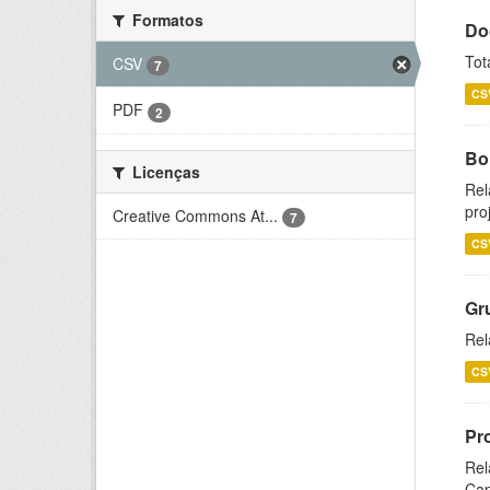
Formatos
Do
Tot
CSV
7
CS
PDF
2
Bol
Licenças
Rel
pro
Creative Commons At...
7
CS
Gr
Rel
CS
Pr
Rel
Cap