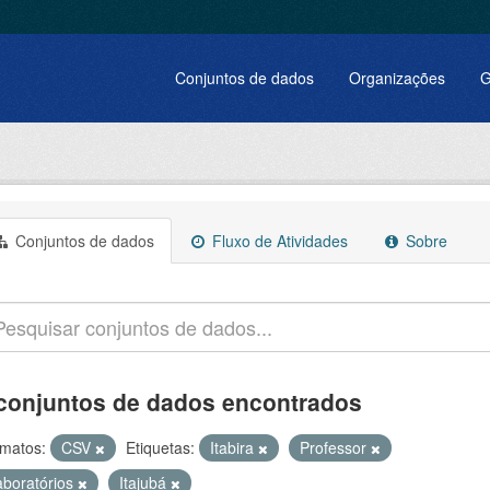
Conjuntos de dados
Organizações
G
Conjuntos de dados
Fluxo de Atividades
Sobre
conjuntos de dados encontrados
matos:
CSV
Etiquetas:
Itabira
Professor
aboratórios
Itajubá