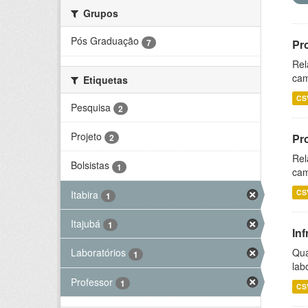
Grupos
Pós Graduação
7
Pr
Rel
cam
Etiquetas
CS
Pesquisa
2
Projeto
Pr
2
Rel
Bolsistas
1
cam
CS
Itabira
1
Itajubá
1
Inf
Qua
Laboratórios
1
lab
Professor
1
CS