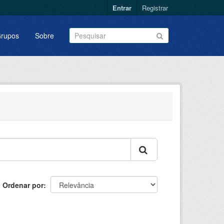
Entrar
Registrar
rupos
Sobre
Ordenar por