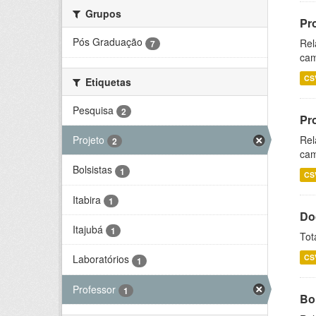
Grupos
Pr
Pós Graduação
Rel
7
cam
CS
Etiquetas
Pesquisa
2
Pr
Projeto
Rel
2
cam
Bolsistas
1
CS
Itabira
1
Do
Itajubá
1
Tot
CS
Laboratórios
1
Professor
1
Bol