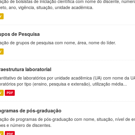
ação de bolsistas de iniciação científica com nome do discente, número 
jeto, ano, vigência, situação, unidade acadêmica.
V
upos de Pesquisa
ação de grupos de pesquisa com nome, área, nome do líder.
V
raestrutura laboratorial
ntitativo de laboratórios por unidade acadêmica (UA) com nome da U
oratórios por tipo (ensino, pesquisa e extensão), utilização média...
V
PDF
ogramas de pós-graduação
ação de programas de pós-graduação com nome, situação, nível de ens
es e número de discentes.
V
PDF