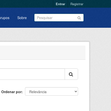
Entrar
Registrar
rupos
Sobre
Ordenar por