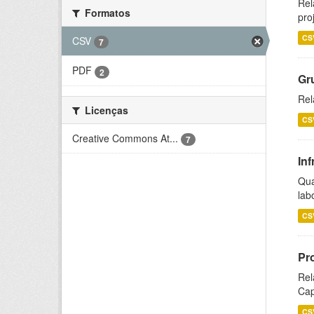
Rel
Formatos
pro
CS
CSV
7
PDF
2
Gr
Rel
Licenças
CS
Creative Commons At...
7
Inf
Qua
lab
CS
Pr
Rel
Cap
CS