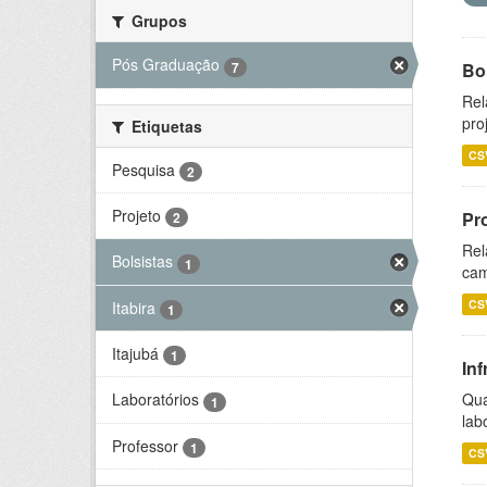
Grupos
Pós Graduação
7
Bol
Rel
pro
Etiquetas
CS
Pesquisa
2
Projeto
Pr
2
Rel
Bolsistas
1
cam
CS
Itabira
1
Itajubá
1
Inf
Qua
Laboratórios
1
lab
Professor
1
CS