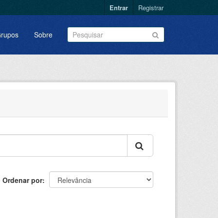
Entrar
Registrar
rupos
Sobre
Ordenar por