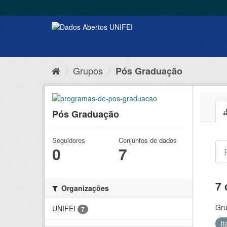
Grupos
Pós Graduação
Pós Graduação
Seguidores
Conjuntos de dados
0
7
7 
Organizações
Gru
UNIFEI
7
It