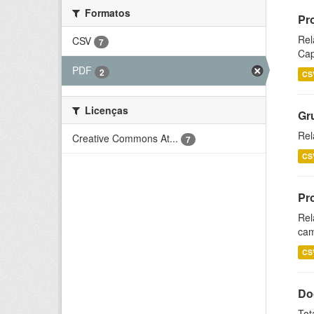
Formatos
Pr
Rel
CSV
7
Cap
PDF
2
CS
Licenças
Gr
Rel
Creative Commons At...
7
CS
Pr
Rel
cam
CS
Do
Tot