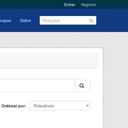
Entrar
Registrar
rupos
Sobre
Ordenar por