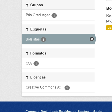
Grupos
Bol
Pós Graduação
Rel
1
pro
CS
Etiquetas
Bolsistas
1
Formatos
CSV
1
Licenças
Creative Commons At...
1
Campus Prof. José Rodrigues Seabra – Sede