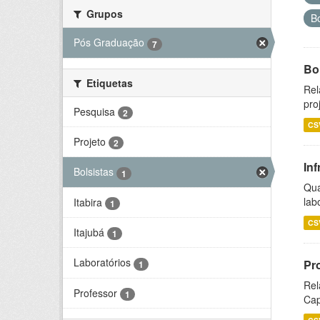
Grupos
B
Pós Graduação
7
Bol
Etiquetas
Rel
pro
Pesquisa
2
CS
Projeto
2
Inf
Bolsistas
1
Qua
lab
Itabira
1
CS
Itajubá
1
Laboratórios
Pr
1
Rel
Professor
1
Cap