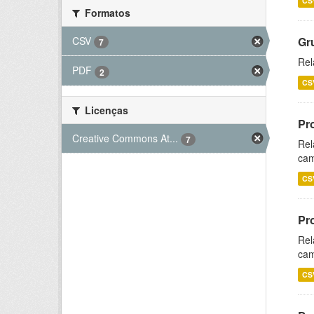
CS
Formatos
CSV
Gr
7
Rel
PDF
2
CS
Licenças
Pr
Creative Commons At...
7
Rel
cam
CS
Pr
Rel
cam
CS