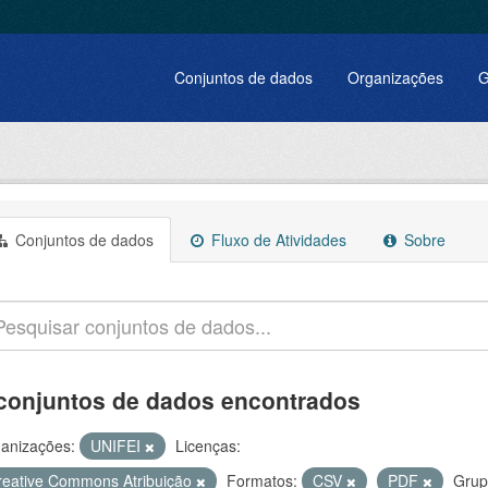
Conjuntos de dados
Organizações
G
Conjuntos de dados
Fluxo de Atividades
Sobre
conjuntos de dados encontrados
anizações:
UNIFEI
Licenças:
reative Commons Atribuição
Formatos:
CSV
PDF
Grup