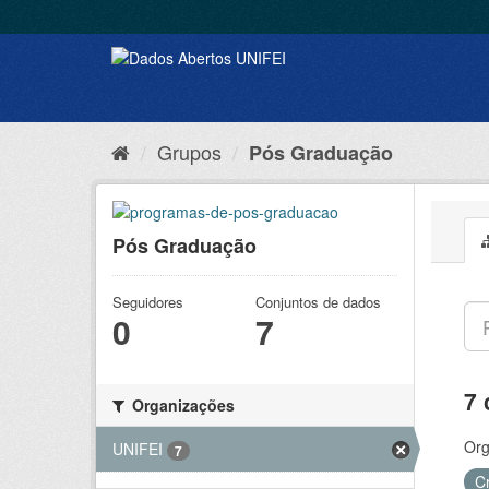
Grupos
Pós Graduação
Pós Graduação
Seguidores
Conjuntos de dados
0
7
7 
Organizações
Org
UNIFEI
7
C