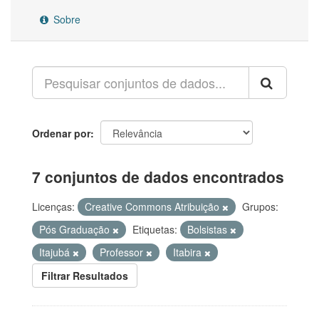
Sobre
Ordenar por
7 conjuntos de dados encontrados
Licenças:
Creative Commons Atribuição
Grupos:
Pós Graduação
Etiquetas:
Bolsistas
Itajubá
Professor
Itabira
Filtrar Resultados