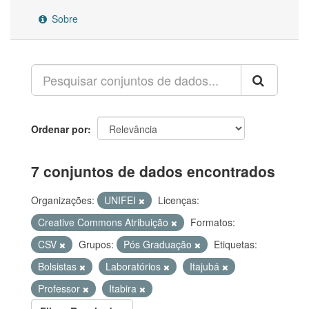
Sobre
Ordenar por
7 conjuntos de dados encontrados
Organizações:
UNIFEI
Licenças:
Creative Commons Atribuição
Formatos:
CSV
Grupos:
Pós Graduação
Etiquetas:
Bolsistas
Laboratórios
Itajubá
Professor
Itabira