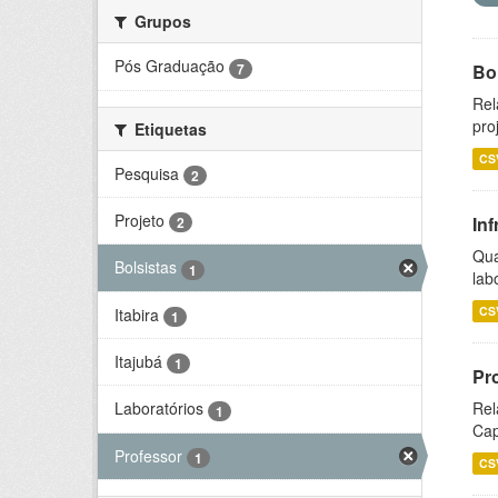
Grupos
Pós Graduação
7
Bol
Rel
pro
Etiquetas
CS
Pesquisa
2
Projeto
Inf
2
Qua
Bolsistas
1
lab
CS
Itabira
1
Itajubá
1
Pr
Rel
Laboratórios
1
Cap
Professor
1
CS