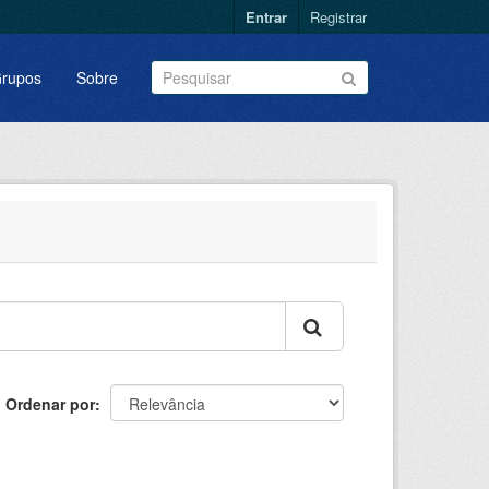
Entrar
Registrar
rupos
Sobre
Ordenar por