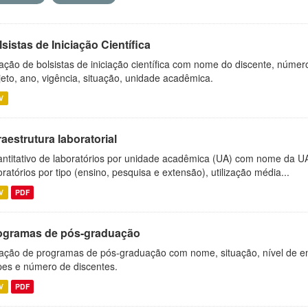
sistas de Iniciação Científica
ação de bolsistas de iniciação científica com nome do discente, número 
jeto, ano, vigência, situação, unidade acadêmica.
V
raestrutura laboratorial
ntitativo de laboratórios por unidade acadêmica (UA) com nome da U
oratórios por tipo (ensino, pesquisa e extensão), utilização média...
V
PDF
ogramas de pós-graduação
ação de programas de pós-graduação com nome, situação, nível de ens
es e número de discentes.
V
PDF