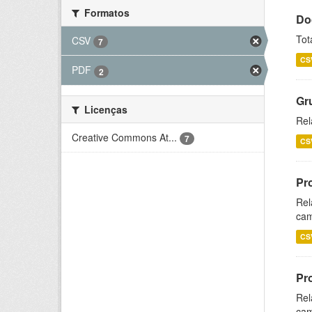
Formatos
Do
Tot
CSV
7
CS
PDF
2
Gr
Licenças
Rel
Creative Commons At...
7
CS
Pr
Rel
cam
CS
Pr
Rel
cam