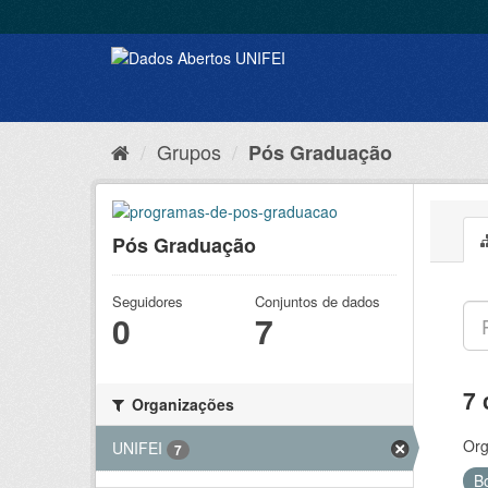
Grupos
Pós Graduação
Pós Graduação
Seguidores
Conjuntos de dados
0
7
7 
Organizações
Org
UNIFEI
7
B