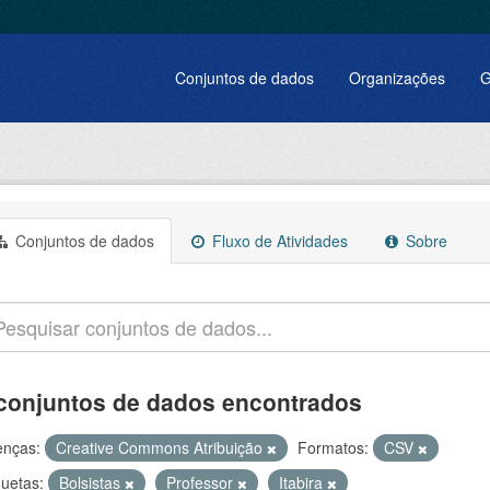
Conjuntos de dados
Organizações
G
Conjuntos de dados
Fluxo de Atividades
Sobre
conjuntos de dados encontrados
enças:
Creative Commons Atribuição
Formatos:
CSV
quetas:
Bolsistas
Professor
Itabira