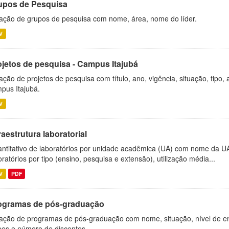
upos de Pesquisa
ação de grupos de pesquisa com nome, área, nome do líder.
V
ojetos de pesquisa - Campus Itajubá
ação de projetos de pesquisa com título, ano, vigência, situação, tipo
pus Itajubá.
V
raestrutura laboratorial
ntitativo de laboratórios por unidade acadêmica (UA) com nome da U
oratórios por tipo (ensino, pesquisa e extensão), utilização média...
V
PDF
ogramas de pós-graduação
ação de programas de pós-graduação com nome, situação, nível de ens
es e número de discentes.