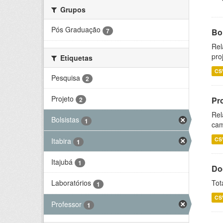
Grupos
Pós Graduação
7
Bol
Rel
pro
Etiquetas
CS
Pesquisa
2
Projeto
Pr
2
Rel
Bolsistas
1
cam
CS
Itabira
1
Itajubá
1
Do
Tot
Laboratórios
1
CS
Professor
1