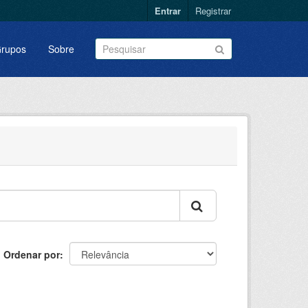
Entrar
Registrar
rupos
Sobre
Ordenar por