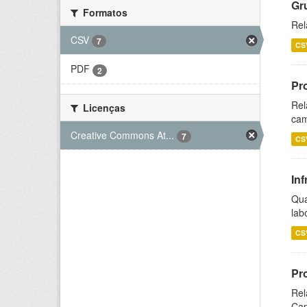
Gr
Formatos
Rel
CSV
7
CS
PDF
2
Pr
Rel
Licenças
cam
Creative Commons At...
7
CS
Inf
Qua
lab
CS
Pr
Rel
Cap