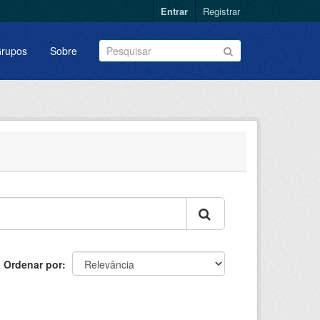
Entrar
Registrar
rupos
Sobre
Ordenar por