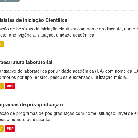
sistas de Iniciação Científica
ação de bolsistas de iniciação científica com nome do discente, número 
jeto, ano, vigência, situação, unidade acadêmica.
V
raestrutura laboratorial
ntitativo de laboratórios por unidade acadêmica (UA) com nome da U
oratórios por tipo (ensino, pesquisa e extensão), utilização média...
V
PDF
ogramas de pós-graduação
ação de programas de pós-graduação com nome, situação, nível de ens
es e número de discentes.
V
PDF