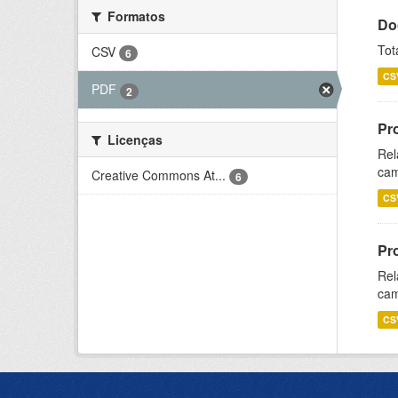
Formatos
Do
Tot
CSV
6
CS
PDF
2
Pr
Licenças
Rel
cam
Creative Commons At...
6
CS
Pr
Rel
cam
CS