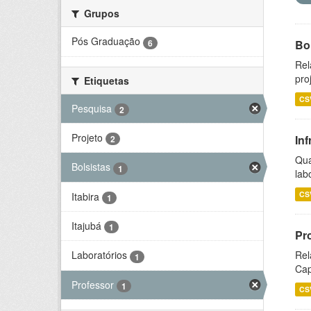
Grupos
Pós Graduação
6
Bol
Rel
pro
Etiquetas
CS
Pesquisa
2
Projeto
Inf
2
Qua
Bolsistas
1
lab
CS
Itabira
1
Itajubá
1
Pr
Rel
Laboratórios
1
Cap
Professor
1
CS