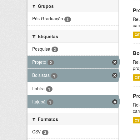
Grupos
Pr
Pós Graduação
Rel
3
cam
CS
Etiquetas
Pesquisa
2
Bol
Projeto
Rel
2
pro
Bolsistas
1
CS
Itabira
1
Pr
Itajubá
1
Rel
cam
Formatos
CS
CSV
3