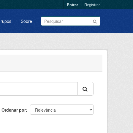
Entrar
Registrar
rupos
Sobre
Ordenar por