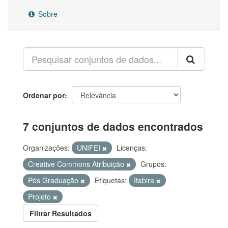
Sobre
Ordenar por
7 conjuntos de dados encontrados
Organizações:
UNIFEI
Licenças:
Creative Commons Atribuição
Grupos:
Pós Graduação
Etiquetas:
Itabira
Projeto
Filtrar Resultados