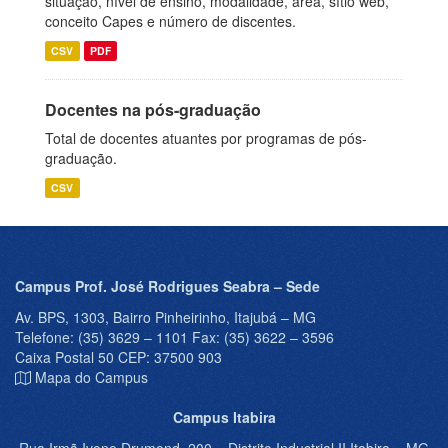
situação, nível de ensino, modalidade, área, sítio web,
conceito Capes e número de discentes.
CSV
PDF
Docentes na pós-graduação
Total de docentes atuantes por programas de pós-
graduação.
CSV
Campus Prof. José Rodrigues Seabra – Sede
Av. BPS, 1303, Bairro Pinheirinho, Itajubá – MG
Telefone: (35) 3629 – 1101 Fax: (35) 3622 – 3596
Caixa Postal 50 CEP: 37500 903
Mapa do Campus
Campus Itabira