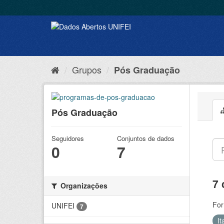
Grupos
Pós Graduação
Pós Graduação
Seguidores
Conjuntos de dados
0
7
7 
Organizações
For
UNIFEI
7
It