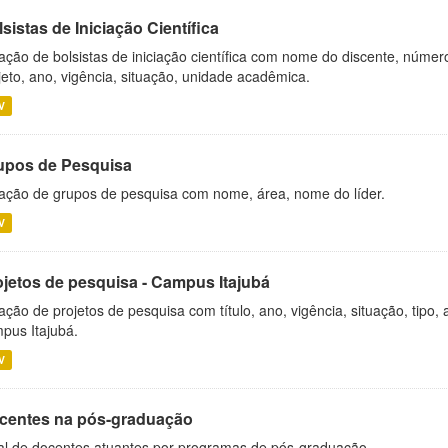
sistas de Iniciação Científica
ação de bolsistas de iniciação científica com nome do discente, número 
jeto, ano, vigência, situação, unidade acadêmica.
V
upos de Pesquisa
ação de grupos de pesquisa com nome, área, nome do líder.
V
ojetos de pesquisa - Campus Itajubá
ação de projetos de pesquisa com título, ano, vigência, situação, tipo
pus Itajubá.
V
centes na pós-graduação
al de docentes atuantes por programas de pós-graduação.