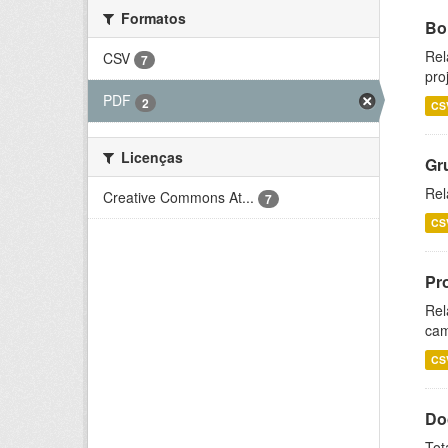
Formatos
Bol
Rel
CSV
7
pro
PDF
2
CS
Licenças
Gr
Rel
Creative Commons At...
7
CS
Pr
Rel
cam
CS
Do
Tot