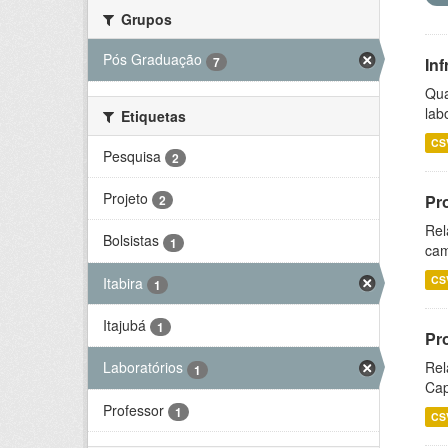
Grupos
Pós Graduação
7
Inf
Qua
lab
Etiquetas
CS
Pesquisa
2
Projeto
Pr
2
Rel
Bolsistas
1
cam
CS
Itabira
1
Itajubá
1
Pr
Rel
Laboratórios
1
Cap
Professor
1
CS