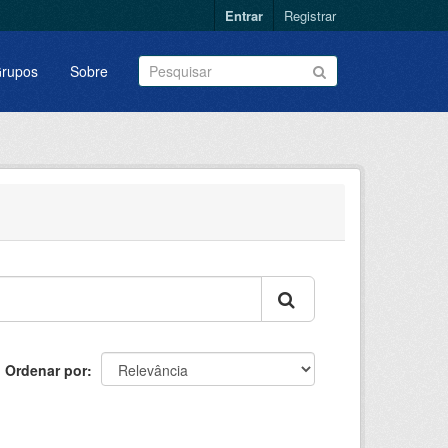
Entrar
Registrar
rupos
Sobre
Ordenar por