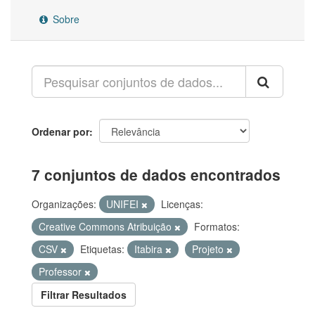
Sobre
Ordenar por
7 conjuntos de dados encontrados
Organizações:
UNIFEI
Licenças:
Creative Commons Atribuição
Formatos:
CSV
Etiquetas:
Itabira
Projeto
Professor
Filtrar Resultados