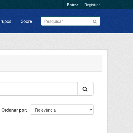
Entrar
Registrar
rupos
Sobre
Ordenar por