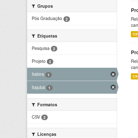
Grupos
Pr
Pós Graduação
Rel
2
cam
CS
Etiquetas
Pesquisa
2
Pr
Projeto
Rel
2
cam
Itabira
1
CS
Itajubá
1
Formatos
CSV
2
Licenças