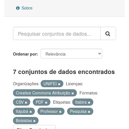
Sobre
Ordenar por
7 conjuntos de dados encontrados
Organizações:
UNIFEI
Licenças:
Creative Commons Atribuição
Formatos:
CSV
PDF
Etiquetas:
Itabira
Itajubá
Professor
Pesquisa
Bolsistas