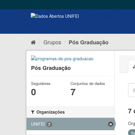
Grupos
Pós Graduação
Pós Graduação
Seguidores
Conjuntos de dados
0
7
7 
Organizações
Org
UNIFEI
7
It