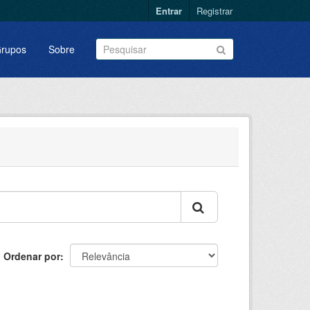
Entrar
Registrar
rupos
Sobre
Ordenar por