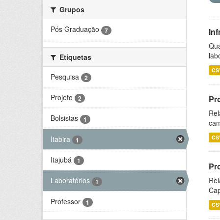
Grupos
Pós Graduação
7
Inf
Qua
lab
Etiquetas
CS
Pesquisa
2
Projeto
Pr
2
Rel
Bolsistas
1
cam
CS
Itabira
1
Itajubá
1
Pr
Rel
Laboratórios
1
Cap
Professor
1
CS