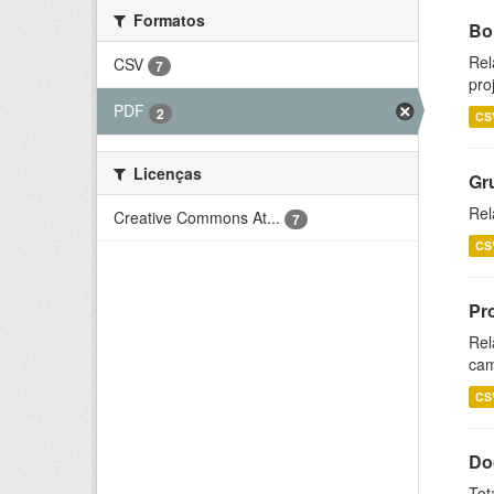
Formatos
Bol
Rel
CSV
7
pro
PDF
2
CS
Licenças
Gr
Rel
Creative Commons At...
7
CS
Pr
Rel
cam
CS
Do
Tot