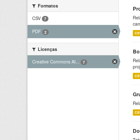
Formatos
Pr
Rel
CSV
7
cam
PDF
2
CS
Licenças
Bol
Rel
Creative Commons At...
7
pro
CS
Gr
Rel
CS
Do
Tot