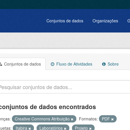
Conjuntos de dados
Organizações
G
Conjuntos de dados
Fluxo de Atividades
Sobre
conjuntos de dados encontrados
enças:
Creative Commons Atribuição
Formatos:
PDF
quetas:
Itabira
Laboratórios
Projeto