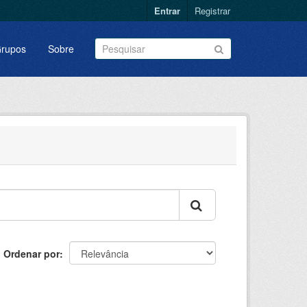
Entrar
Registrar
rupos
Sobre
Ordenar por