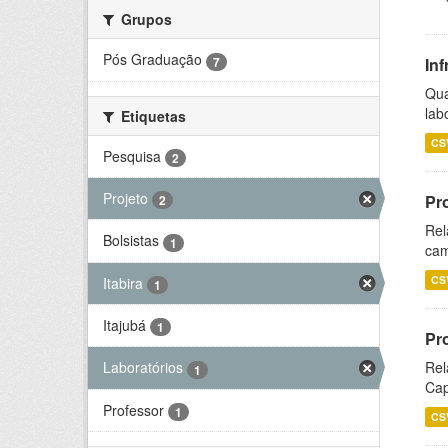
Grupos
Pós Graduação
7
Inf
Qua
lab
Etiquetas
CS
Pesquisa
2
Projeto
Pr
2
Rel
Bolsistas
1
cam
CS
Itabira
1
Itajubá
1
Pr
Rel
Laboratórios
1
Cap
Professor
1
CS