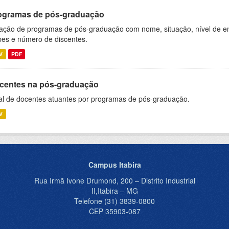
ogramas de pós-graduação
ação de programas de pós-graduação com nome, situação, nível de ens
es e número de discentes.
V
PDF
centes na pós-graduação
al de docentes atuantes por programas de pós-graduação.
V
Campus Itabira
Rua Irmã Ivone Drumond, 200 – Distrito Industrial
II,Itabira – MG
Telefone (31) 3839-0800
CEP 35903-087