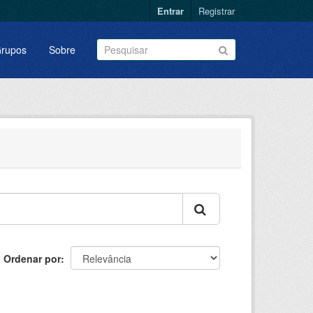
Entrar
Registrar
rupos
Sobre
Ordenar por