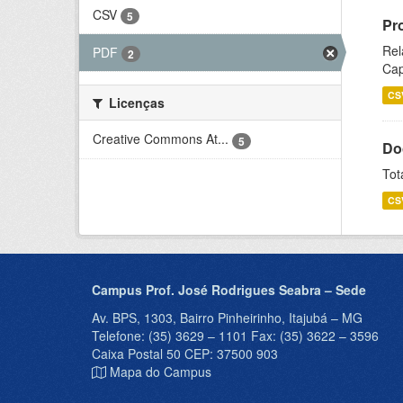
CSV
5
Pr
Rel
PDF
2
Cap
CS
Licenças
Creative Commons At...
5
Do
Tot
CS
Campus Prof. José Rodrigues Seabra – Sede
Av. BPS, 1303, Bairro Pinheirinho, Itajubá – MG
Telefone: (35) 3629 – 1101 Fax: (35) 3622 – 3596
Caixa Postal 50 CEP: 37500 903
Mapa do Campus