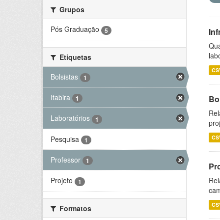
Grupos
Pós Graduação
5
Inf
Qua
lab
Etiquetas
CS
Bolsistas
1
Itabira
Bol
1
Rel
Laboratórios
1
pro
CS
Pesquisa
1
Professor
1
Pr
Rel
Projeto
1
cam
CS
Formatos